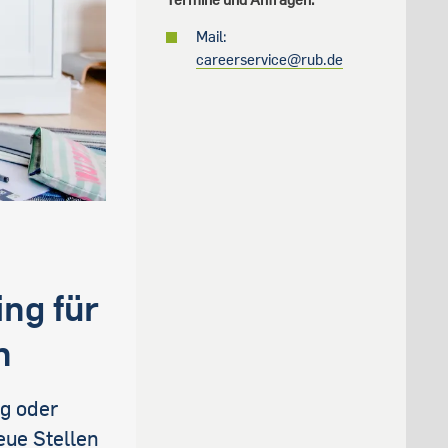
Mail:
careerservice@rub.de
ing für
n
g oder
eue Stellen