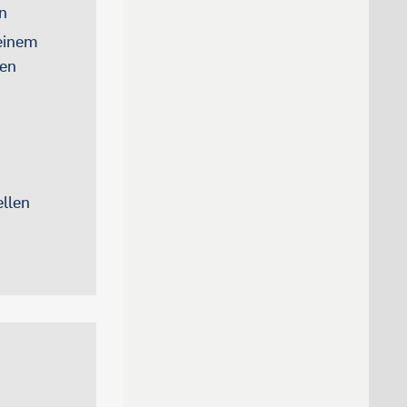
n
einem
nen
ellen