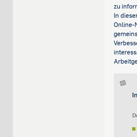
zu infor
In dies
Online-N
gemeinsa
Verbess
interess
Arbeitg
I
D