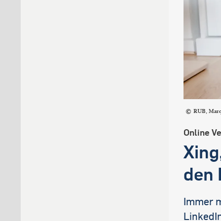
RUB, Mar
Online V
Xing
den 
Immer m
LinkedIn