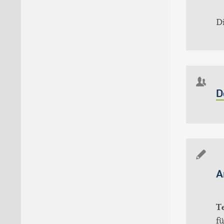
Di
D
A
Te
fü