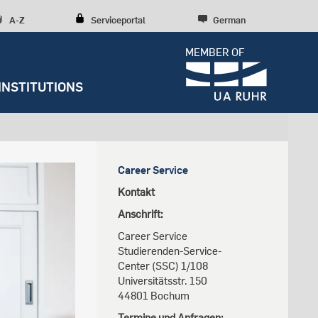
A-Z
Serviceportal
German
MEMBER OF
INSTITUTIONS
Dossiers
Diversity, inclusion, talent
development
Press releases
y
Student Life
Research culture
Entrepreneurship
Further institutions
Career Service
Sustainability
RUBIN
Counseling
Research structures
Scientific Consulting
Kontakt
Campus development
News archive
Early Career Researchers
Anschrift:
Spenden und Stiften
Editorial staff
Career Service
Studierenden-Service-
Center (SSC) 1/108
s
Universitätsstr. 150
44801 Bochum
Termine und Anfragen: