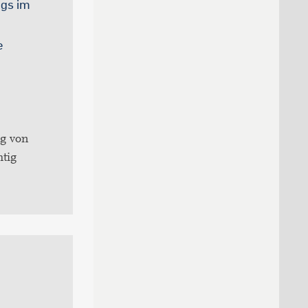
ngs im
e
ng von
htig