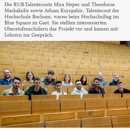
Die RUB-Talentscouts Mira Stepec und Theodoros
Markakidis sowie Adnan Kurspahic, Talentscout der
Hochschule Bochum, waren beim Hochschultag im
Blue Square zu Gast. Sie stellten interessierten
Oberstufenschülern das Projekt vor und kamen mit
Lehrern ins Gespräch.