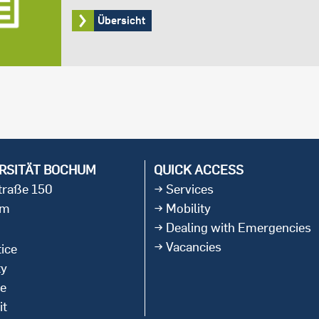
Übersicht
RSITÄT BOCHUM
QUICK ACCESS
straße 150
Services
um
Mobility
Dealing with Emergencies
Vacancies
ice
ty
ce
it