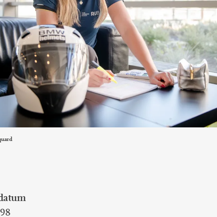
international students
quard
datum
998