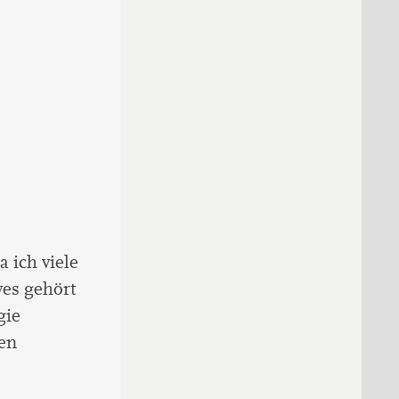
a ich viele
ves gehört
gie
gen