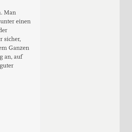
ch. Man
 unter einen
der
r sicher,
 dem Ganzen
g an, auf
guter