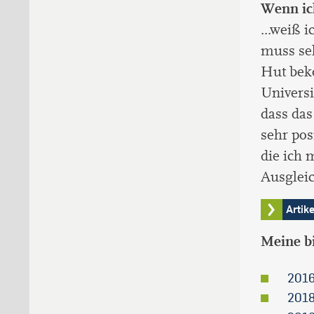
Wenn ich
...weiß 
muss seh
Hut bek
Universi
dass da
sehr pos
die ich 
Ausglei
Artik
Meine bi
2016
2018