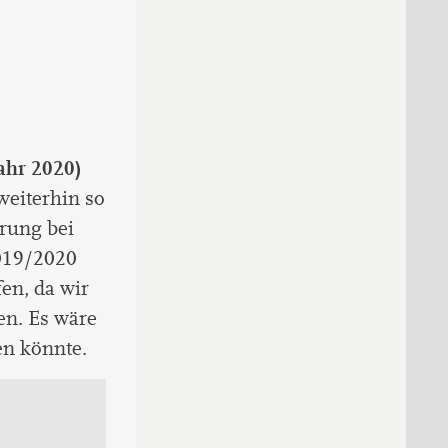
ahr 2020)
weiterhin so
erung bei
2019/2020
en, da wir
n. Es wäre
en könnte.