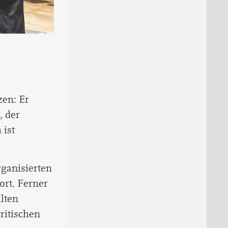
en: Er
, der
 ist
rganisierten
rt. Ferner
lten
ritischen