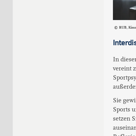
RUB, Kim
Interdi
In dies
vereint 
Sportpsy
außerde
Sie gewi
Sports 
setzen S
auseinan