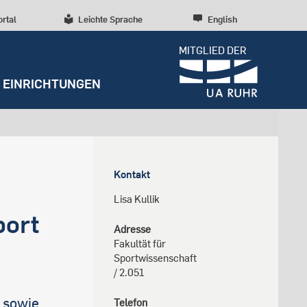
ortal
Leichte Sprache
English
MITGLIED DER
EINRICHTUNGEN
Dossiers
Presseinformationen
Studentenleben
Entrepreneurship
Diversität, Inklusion,
Weitere Einrichtungen
Forschungskultur
Talententwicklung
Kontakt
RUBIN
Beratung und Anlaufstellen
Wissenschaftliche Beratung
Forschungsstrukturen
Nachhaltigkeit
Lisa Kullik
Archiv
Early Career Researchers
port
Campusentwicklung
Redaktion
Adresse
Fakultät für
Spenden und Stiften
Sportwissenschaft
/
2.051
 sowie
Telefon