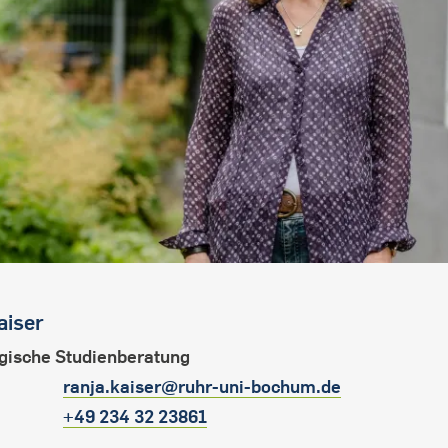
aiser
gische Studienberatung
ranja.kaiser@ruhr-uni-bochum.de
+49 234 32 23861