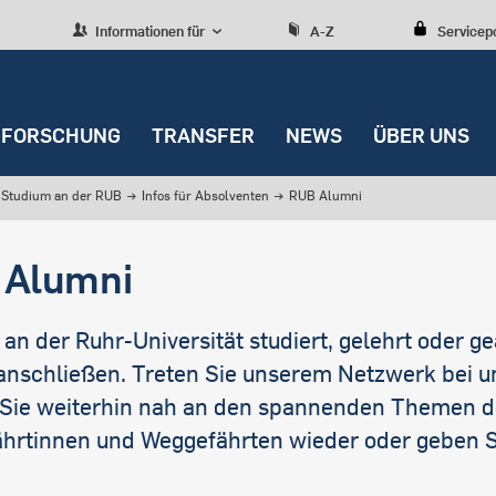
Informationen für
A-Z
Servicep
FORSCHUNG
TRANSFER
NEWS
ÜBER UNS
Studium an der RUB
→
Infos für Absolventen
→
RUB Alumni
S FÜR ABSOLVENTEN
SCHUNG
NSFER
R UNS
RICHTUNGEN
icht
Hochschulpolitik
enschaft
Kultur und Freizeit
icht
icht
icht
icht
icht
Start-up Center
Co-Creation
Forschung, Studium und
Dezernate
Weitere
 Alumni
Worldfactory
Transfer
Forschungsprojekte
ium
Vermischtes
ni-Management
lenzstrategie
e Mission
 to change
täten
Bildung und
Stabsstellen
Zukunftskompetenzen
Lehre
Auszeichnungen und
fer
Servicemeldungen
Research Areas
g mit der
brief
ng und Gremien
Beauftragte und
e an der Ruhr-Universität studiert, gelehrt oder 
Preise
lschaft
Kooperation
Digitalisierung
Vertretungen
e
Serien
nschließen. Treten Sie unserem Netzwerk bei und
erforschungsbereiche
ere
Service für Forschende
International
 Sie weiterhin nah an den spannenden Themen de
rant-Projekte
hrtinnen und Weggefährten wieder oder geben S