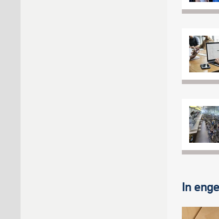
In eng