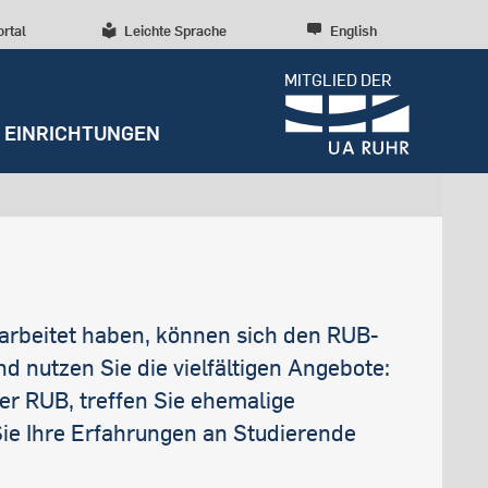
ortal
Leichte Sprache
English
MITGLIED DER
EINRICHTUNGEN
Dossiers
Presseinformationen
Mycareer@rub für
Entrepreneurship
Diversität, Inklusion,
Weitere Einrichtungen
Forschungskultur
Internationale
Talententwicklung
RUBIN
Wissenschaftliche Beratung
Forschungsstrukturen
Nachhaltigkeit
Archiv
Early Career Researchers
gearbeitet haben, können sich den RUB-
Campusentwicklung
Redaktion
 nutzen Sie die vielfältigen Angebote:
Spenden und Stiften
r RUB, treffen Sie ehemalige
ie Ihre Erfahrungen an Studierende