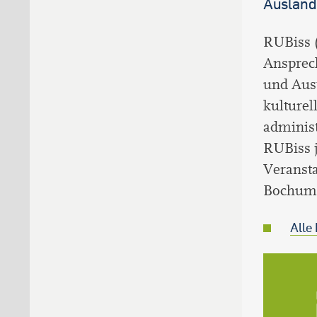
Ausland
RUBiss (
Ansprech
und Aust
kulturel
administ
RUBiss j
Veranst
Bochume
Alle