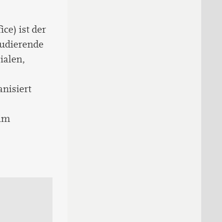
ce) ist der
tudierende
ialen,
nisiert
 im