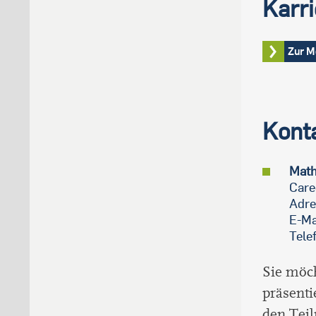
Karr
Zur M
Kont
Math
Care
Adre
E-Ma
Tele
Sie möc
präsenti
den Tei