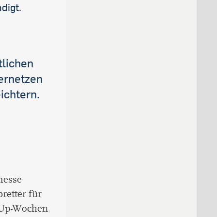
digt.
tlichen
vernetzen
ichtern.
messe
retter für
m-Up-Wochen