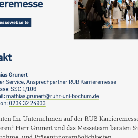
ieremesse
essewebseite
akt
ias Grunert
er Service, Ansprechpartner RUB Karrieremesse
sse: SSC 1/106
il:
mathias.grunert@ruhr-uni-bochum.de
fon:
0234 32 24933
hten Ihr Unternehmen auf der RUB Karrieremess
eren? Herr Grunert und das Messeteam beraten Si
lnahme- und Präsentationsmöglichkeiten.