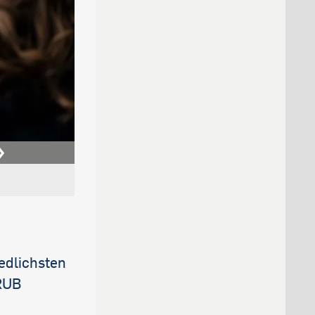
edlichsten
RUB