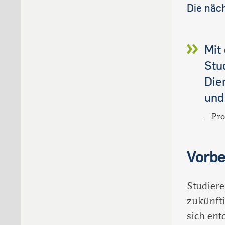
Die näc
Mit
Stu
Die
und
–
Pro
Vorbe
Studiere
zukünfti
sich en