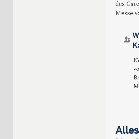
des Care
Messe vo
W
K
N
vo
Be
M
Alles