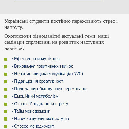
Українські студенти постійно переживають стрес і
напругу.
Охоплюючи різноманітні актуальні теми, наші
семінари спрямовані на розвиток наступних
навичок:
• Ефективна комунікація
• Виховання позитивних звичок
• Ненасильницька комунікація (NVC)
• Підвищення креативності
• Подолання обмежуючих переконань
• Емоційний метаболізм
• Стратегії подолання стресу
• Тайм менеджмент
• Навички публічних виступів
• Стресс менеджмент