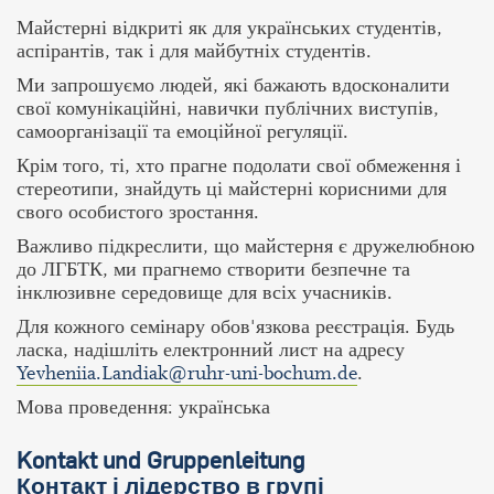
Майстерні відкриті як для українських студентів,
аспірантів, так і для майбутніх студентів.
Ми запрошуємо людей, які бажають вдосконалити
свої комунікаційні, навички публічних виступів,
самоорганізації та емоційної регуляції.
Крім того, ті, хто прагне подолати свої обмеження і
стереотипи, знайдуть ці майстерні корисними для
свого особистого зростання.
Важливо підкреслити, що майстерня є дружелюбною
до ЛГБТК, ми прагнемо створити безпечне та
інклюзивне середовище для всіх учасників.
Для кожного семінару обов'язкова реєстрація. Будь
ласка, надішліть електронний лист на адресу
Yevheniia.Landiak@ruhr-uni-bochum.de
.
Мова проведення: українська
Kontakt und Gruppenleitung
Контакт і лідерство в групі