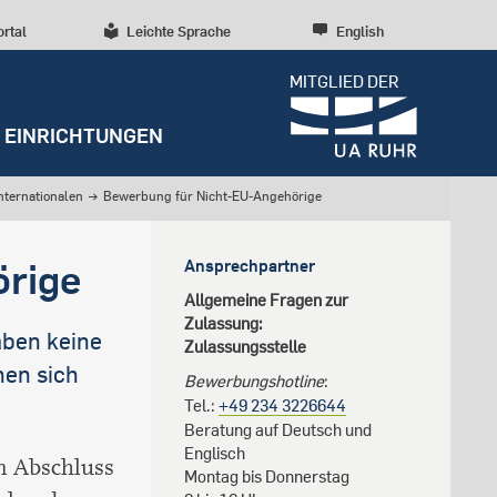
ortal
Leichte Sprache
English
MITGLIED DER
EINRICHTUNGEN
ternationalen
→
Bewerbung für Nicht-EU-Angehörige
Dossiers
Presseinformationen
Höhere Fachsemester
Entrepreneurship
Diversität, Inklusion,
Weitere Einrichtungen
Forschungskultur
örige
Ansprechpartner
Talententwicklung
RUBIN
Master
Wissenschaftliche Beratung
Forschungsstrukturen
Allgemeine Fragen zur
Nachhaltigkeit
Zulassung:
Archiv
Losverfahren
Early Career Researchers
aben keine
Zulassungsstelle
Campusentwicklung
Redaktion
nen sich
Bewerbungshotline
:
Spenden und Stiften
Tel.:
+49 234 3226644
Beratung auf Deutsch und
Englisch
em Abschluss
Montag bis Donnerstag