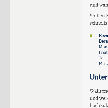
und wah
Sollten 
schnell
Bewe
Bera
Mont
Freit
Tel.
Mail
Unter
Während
und werd
hochzul