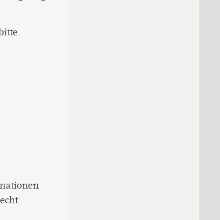
itte
rmationen
recht