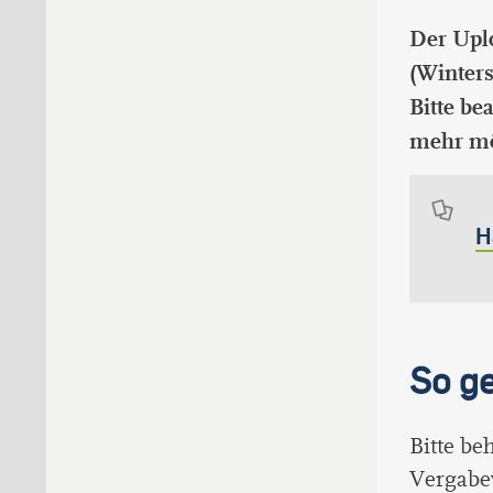
Der Uplo
(Winters
Bitte be
mehr mög
H
So ge
Bitte be
Vergabe