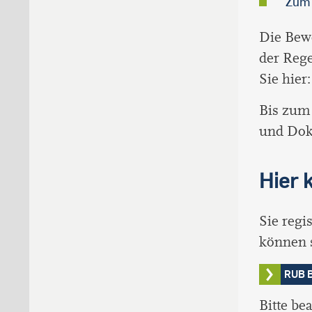
Zu
Die Bewe
der Rege
Sie hier
Bis zum 
und Dok
Hier 
Sie reg
können 
RUB B
Bitte be