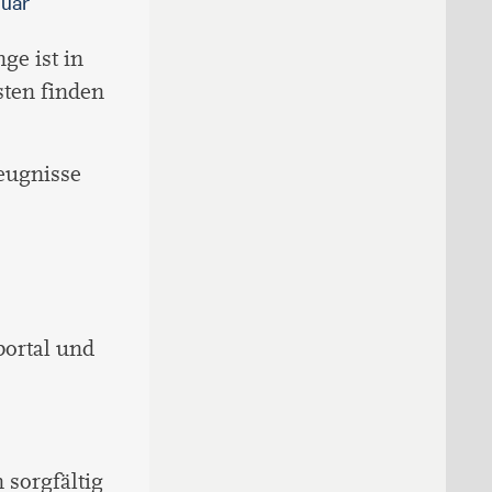
nuar
ge ist in
sten finden
eugnisse
portal und
 sorgfältig