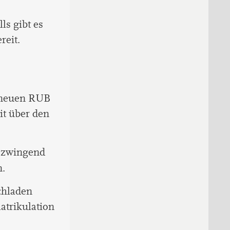
s gibt es
reit.
m neuen RUB
it über den
e zwingend
.
chladen
atrikulation