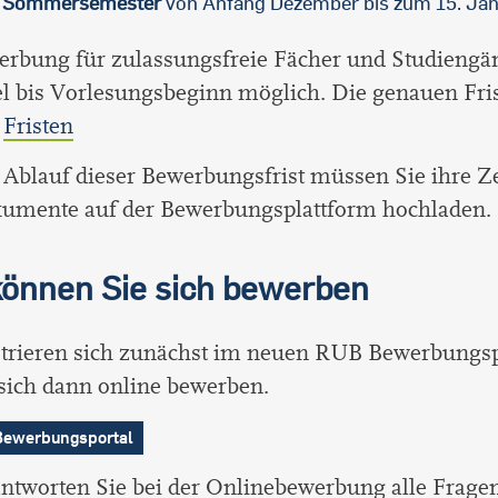
m
Sommersemester
von Anfang Dezember bis zum 15. Ja
rbung für zulassungsfreie Fächer und Studiengän
l bis Vorlesungsbeginn möglich. Die genauen Fri
:
Fristen
Ablauf dieser Bewerbungsfrist müssen Sie ihre Z
umente auf der Bewerbungsplattform hochladen.
können Sie sich bewerben
istrieren sich zunächst im neuen RUB Bewerbungs
sich dann online bewerben.
ewerbungsportal
antworten Sie bei der Onlinebewerbung alle Fragen