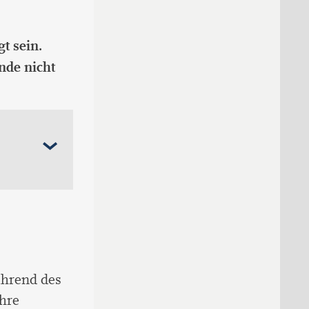
t sein.
nde nicht
ährend des
hre