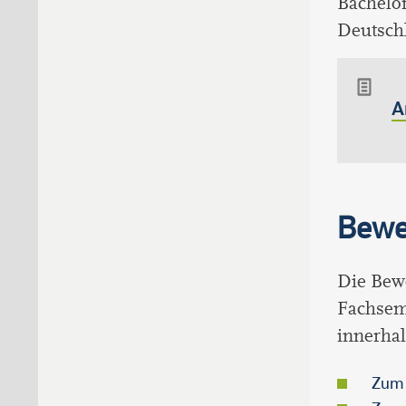
Bachelo
Deutsch
A
Bewe
Die Bewe
Fachsem
innerha
Zum